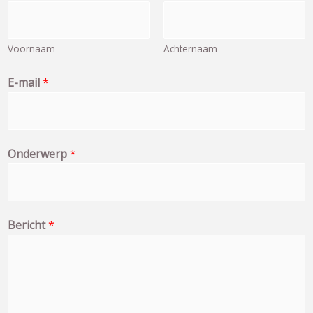
-
m
a
Voornaam
Achternaam
i
l
E-mail
*
N
a
a
Onderwerp
*
m
B
e
r
Bericht
*
i
c
h
t