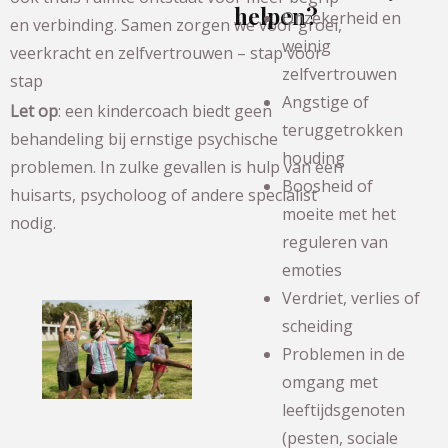
helpen?
Onzekerheid en
en verbinding. Samen zorgen we voor groei,
weinig
veerkracht en zelfvertrouwen – stap voor
zelfvertrouwen
stap
Angstige of
Let op
: een kindercoach biedt geen
teruggetrokken
behandeling bij ernstige psychische
houding
problemen. In zulke gevallen is hulp van een
Boosheid of
huisarts, psycholoog of andere specialist
moeite met het
nodig.
reguleren van
emoties
Verdriet, verlies of
scheiding
Problemen in de
omgang met
leeftijdsgenoten
(pesten, sociale